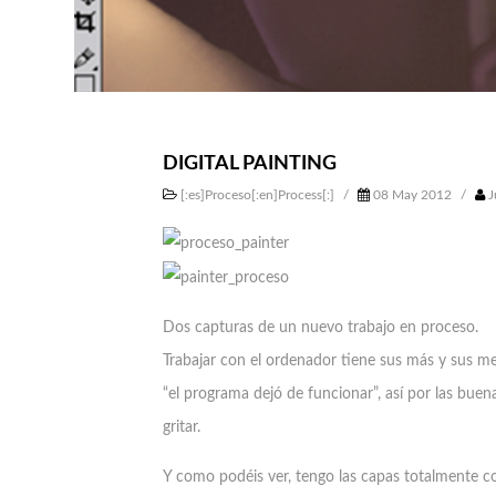
DIGITAL PAINTING
[:es]Proceso[:en]Process[:]
/
08 May 2012
/
J
Dos capturas de un nuevo trabajo en proceso.
Trabajar con el ordenador tiene sus más y sus 
“el programa dejó de funcionar”, así por las bue
gritar.
Y como podéis ver, tengo las capas totalmente c