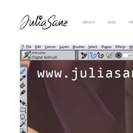
ABOUT
REEL
P