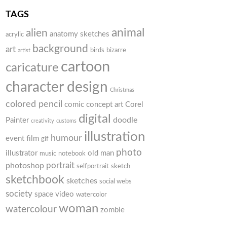
TAGS
animal
alien
anatomy sketches
acrylic
background
art
birds
bizarre
artist
cartoon
caricature
character design
Christmas
colored pencil
comic
concept art
Corel
digital
doodle
Painter
creativity
customs
illustration
humour
event
film
gif
photo
illustrator
old man
music
notebook
portrait
photoshop
selfportrait
sketch
sketchbook
sketches
social webs
society
space
video
watercolor
woman
watercolour
zombie