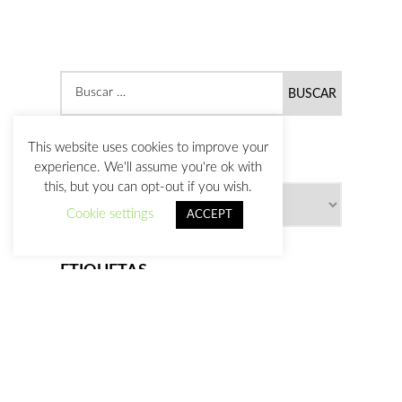
This website uses cookies to improve your
CATEGORÍAS
experience. We'll assume you're ok with
this, but you can opt-out if you wish.
Cookie settings
ACCEPT
ETIQUETAS
animal
alien
art
anatomy sketches
acrylic
background
birds
bizarre
artist
cartoon
caricature
character design