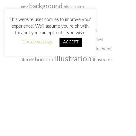
background
birds
bizarre
artist
cartoon
caricature
This website uses cookies to improve your
experience. We'll assume you're ok with
character design
Christmas
this, but you can opt-out if you wish.
colored pencil
comic
concept art
Corel
Cookie settings
ACCEPT
digital
doodle
Painter
event
creativity
customs
illustration
humour
film
illustrator
gif
photo
photoshop
old man
music
notebook
sketchbook
portrait
selfportrait
sketch
society
sketches
space
video
social webs
woman
watercolour
zombie
watercolor